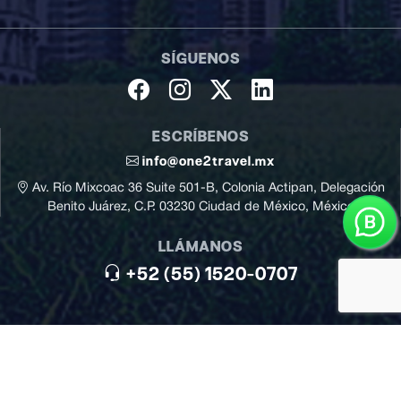
SÍGUENOS
ESCRÍBENOS
info@one2travel.mx
Av. Río Mixcoac 36 Suite 501-B, Colonia Actipan, Delegación
Benito Juárez, C.P. 03230 Ciudad de México, México
LLÁMANOS
+52 (55) 1520-0707
Aviso de Privacidad
Términos
2026 © One2Travel, todos los
|
derechos reservados
y Condiciones